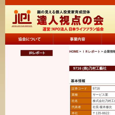
HOME
>
ＩＲレポート
> 企業情
9716 (株)乃村工藝社
証券コード
9716
業種
サービス業
社名
株式会社乃村工
代表者
社長 榎本修次
本社
〒135-8622