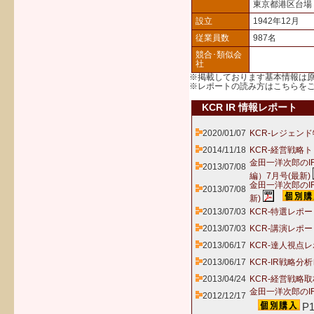
東京都港区台場
設立
1942年12月
従業員数
987名
競合･類似会
社
※掲載しております基本情報は
※レポートの読み方は
こちら
を
KCR IR 情報レポート
2020/01/07
KCR-レジェンド
2014/11/18
KCR-経営戦略
金田一洋次郎の
2013/07/08
編）7月号(最新)
金田一洋次郎のI
2013/07/08
新)
2013/07/03
KCR-特選レポー
2013/07/03
KCR-講演レポ
2013/06/17
KCR-達人視点レ
2013/06/17
KCR-IR戦略分
2013/04/24
KCR-経営戦略取
金田一洋次郎のI
2012/12/17
P