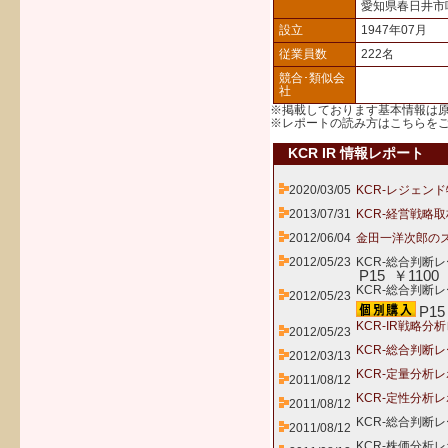
愛知県春日井市
設立
1947年07月
従業員数
222名
競合･類似会
社
※掲載しております基本情報は
※レポートの読み方は
こちら
を
KCR IR 情報レポート
2020/03/05
KCR-レジェンド
2013/07/31
KCR-経営戦略取
2012/06/04
金田一洋次郎のズ
2012/05/23
KCR-総合判断
P15 ￥1100
KCR-総合判断レ
2012/05/23
P15
KCR-IR戦略分
2012/05/23
KCR-総合判断
2012/03/13
KCR-定量分析
2011/08/12
KCR-定性分析
2011/08/12
KCR-総合判断
2011/08/12
KCR-株価分析レ