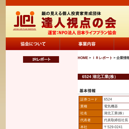
HOME
>
ＩＲレポート
> 企業情
6524 湖北工業(株）
証券コード
6524
業種
電気機器
社名
湖北工業(株）
代表者
代表取締役社長
本社
〒529-0241