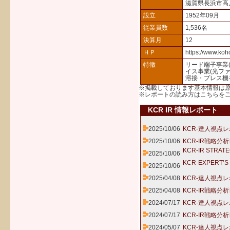
滋賀県長浜市高
設立
1952年09月
従業員数
1,536名
決算月
12
ＨＰ
https://www.koh
特徴
リード端子事業
イス事業(光フ
溶接・プレス機
※掲載しております基本情報は
※レポートの読み方は
こちら
を
KCR IR 情報レポート
2025/10/06
KCR-達人視点レ
2025/10/06
KCR-IR戦略分
KCR-IR STRAT
2025/10/06
KCR-EXPERT’S
2025/10/06
2025/04/08
KCR-達人視点レ
2025/04/08
KCR-IR戦略分
2024/07/17
KCR-達人視点レ
2024/07/17
KCR-IR戦略分
2024/05/07
KCR-達人視点レ