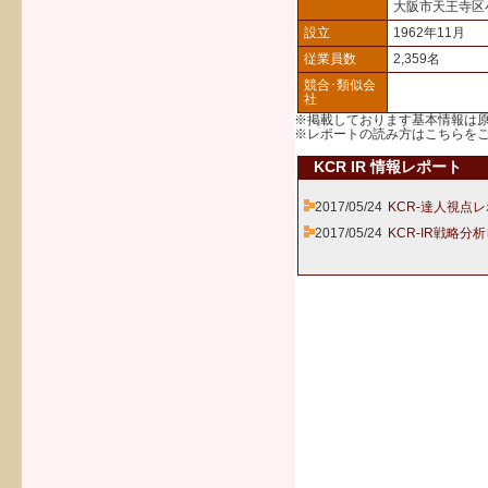
大阪市天王寺区
設立
1962年11月
従業員数
2,359名
競合･類似会
社
※掲載しております基本情報は
※レポートの読み方は
こちら
を
KCR IR 情報レポート
2017/05/24
KCR-達人視点レ
2017/05/24
KCR-IR戦略分