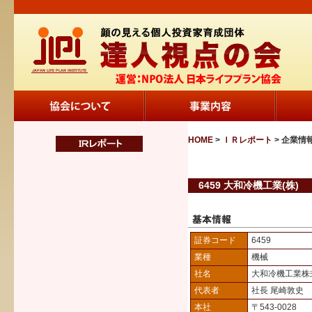
HOME
>
ＩＲレポート
> 企業情
6459 大和冷機工業(株)
証券コード
6459
業種
機械
社名
大和冷機工業株
代表者
社長 尾崎敦史
本社
〒543-0028