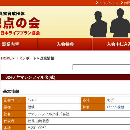
トップページ
お
HOME
>
ＩＲレポート
> 企業情報
6240 ヤマシンフィルタ(株)
証券コード
6240
市場
東プ
業種
機械
株価
Yahoo!株価
社名
ヤマシンフィルタ株式会社
代表者
社長 山崎敦彦
本社
〒231-0062