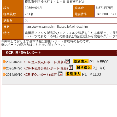
横浜市中区桜木町１－１－８ 日石横浜ビル
設立
1956年04月
資本金
6,571百万円
従業員数
751名
電話番号
045-680-1671
決算月
03
ＨＰ
https://www.yamashin-filter.co.jp/ja/index.html
特徴
建機用フィルタ製品及びエアフィルタ製品を主たる事業として展
ーパーツである「ろ材」の開発及び製品設計から製造をグループ
※掲載しております基本情報は原則レポート作成時のものです。
※レポートの読み方は
こちら
をご覧ください。
KCR IR 情報レポート
P1 ￥5500
2026/04/20
KCR-達人視点レポート(最新)
P1 ￥0
2026/04/20
KCR-IR戦略分析レポート(最新)
P1 ￥1100
2014/09/10
KCR-IPOレポート(最新)