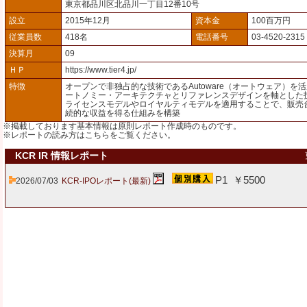
東京都品川区北品川一丁目12番10号
設立
2015年12月
資本金
100百万円
従業員数
418名
電話番号
03-4520-2315
決算月
09
ＨＰ
https://www.tier4.jp/
特徴
オープンで非独占的な技術であるAutoware（オートウェア）を
ートノミー・アーキテクチャとリファレンスデザインを軸とした
ライセンスモデルやロイヤルティモデルを適用することで、販売
続的な収益を得る仕組みを構築
※掲載しております基本情報は原則レポート作成時のものです。
※レポートの読み方は
こちら
をご覧ください。
KCR IR 情報レポート
P1 ￥5500
2026/07/03
KCR-IPOレポート(最新)