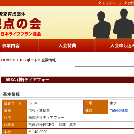
トップページ
お
HOME
>
ＩＲレポート
> 企業情報
593A (株)ティアフォー
証券コード
593A
市場
東グ
業種
情報・通信業
株価
Yahoo!株価
社名
株式会社ティアフォー
代表者
代表取締役CEO 加藤 真平
本社
〒140-0001