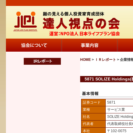
HOME
>
ＩＲレポート
> 企業情
5871 SOLIZE Holdings(
証券コード
5871
業種
サービス業
社名
SOLIZE Hold
代表者
代表取締役社長
本社
〒102-0075