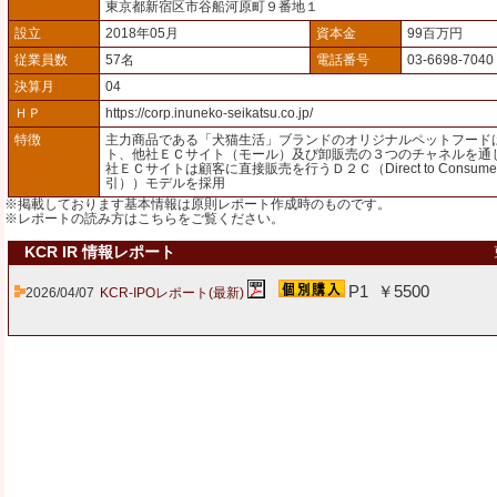
東京都新宿区市谷船河原町９番地１
設立
2018年05月
資本金
99百万円
従業員数
57名
電話番号
03-6698-7040
決算月
04
ＨＰ
https://corp.inuneko-seikatsu.co.jp/
特徴
主力商品である「犬猫生活」ブランドのオリジナルペットフード
ト、他社ＥＣサイト（モール）及び卸販売の３つのチャネルを通
社ＥＣサイトは顧客に直接販売を行うＤ２Ｃ（Direct to Consum
引））モデルを採用
※掲載しております基本情報は原則レポート作成時のものです。
※レポートの読み方は
こちら
をご覧ください。
KCR IR 情報レポート
P1 ￥5500
2026/04/07
KCR-IPOレポート(最新)