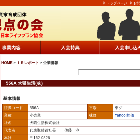
トップページ
お
HOME
>
ＩＲレポート
> 企業情報
556A 犬猫生活(株)
証券コード
556A
市場
東グ
業種
小売業
株価
Yahoo!株価
社名
犬猫生活株式会社
代表者
代表取締役社長 佐藤 淳
本社
〒162-0826