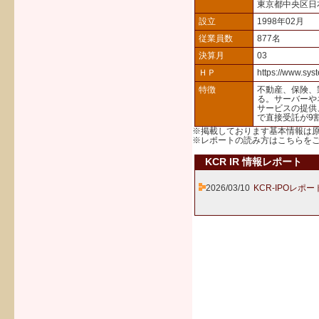
東京都中央区日
設立
1998年02月
従業員数
877名
決算月
03
ＨＰ
https://www.syst
特徴
不動産、保険、
る。サーバーや
サービスの提供
で直接受託が9
※掲載しております基本情報は
※レポートの読み方は
こちら
を
KCR IR 情報レポート
2026/03/10
KCR-IPOレポー