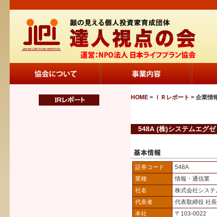
HOME
>
ＩＲレポート
> 企業情
548A (株)システムエグゼ
証券コード
548A
業種
情報・通信業
社名
株式会社システ
代表者
代表取締役 社
本社
〒103-0022