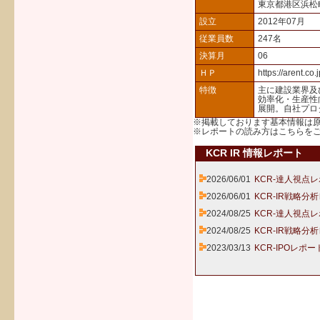
東京都港区浜松
設立
2012年07月
従業員数
247名
決算月
06
ＨＰ
https://arent.co.j
特徴
主に建設業界及
効率化・生産性
展開。自社プロ
※掲載しております基本情報は
※レポートの読み方は
こちら
を
KCR IR 情報レポート
2026/06/01
KCR-達人視点レ
2026/06/01
KCR-IR戦略分
2024/08/25
KCR-達人視点レ
2024/08/25
KCR-IR戦略分
2023/03/13
KCR-IPOレポー