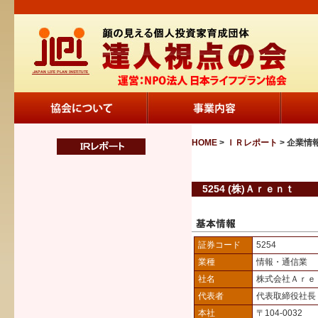
HOME
>
ＩＲレポート
> 企業情
5254 (株)Ａｒｅｎｔ
証券コード
5254
業種
情報・通信業
社名
株式会社Ａｒｅ
代表者
代表取締役社
本社
〒104-0032