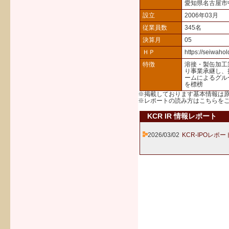
愛知県名古屋市
設立
2006年03月
従業員数
345名
決算月
05
ＨＰ
https://seiwahol
特徴
溶接・製缶加工
り事業承継し、
ームによるグル
を標榜
※掲載しております基本情報は
※レポートの読み方は
こちら
を
KCR IR 情報レポート
2026/03/02
KCR-IPOレポー