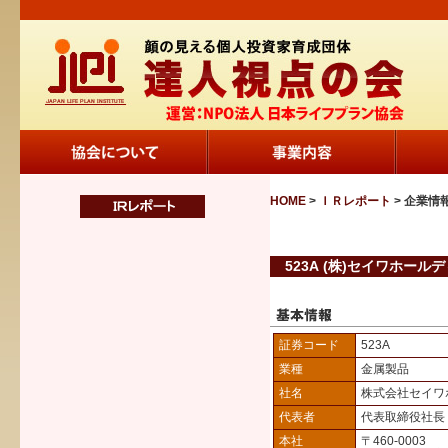
HOME
>
ＩＲレポート
> 企業情
523A (株)セイワホール
証券コード
523A
業種
金属製品
社名
株式会社セイワ
代表者
代表取締役社長
本社
〒460-0003