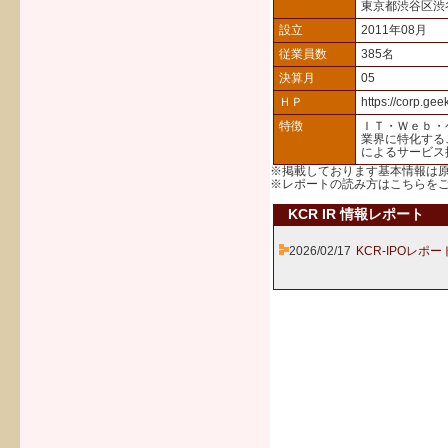
東京都渋谷区渋
設立
2011年08月
従業員数
385名
決算月
05
ＨＰ
https://corp.geek
特徴
ＩＴ・Ｗｅｂ・
業界に特化する
によるサービス
※掲載しております基本情報は
※レポートの読み方は
こちら
を
KCR IR 情報レポート
2026/02/17
KCR-IPOレポー