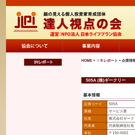
HOME
>
ＩＲレポート
> 企業情
505A (株)ギークリー
証券コード
505A
業種
サービス業
社名
株式会社ギーク
代表者
代表取締役社
本社
〒150-0002