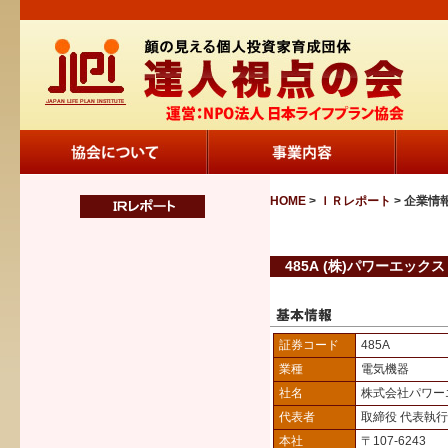
HOME
>
ＩＲレポート
> 企業情
485A (株)パワーエックス
証券コード
485A
業種
電気機器
社名
株式会社パワー
代表者
取締役 代表執
本社
〒107-6243