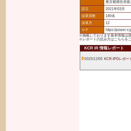
東京都港区赤坂
設立
2021年03月
従業員数
180名
決算月
12
ＨＰ
https://power-x.j
※掲載しております基本情報は
※レポートの読み方は
こちら
を
KCR IR 情報レポート
2025/12/05
KCR-IPOレポー