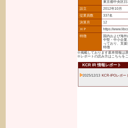
東京都中央区日
設立
2012年10月
従業員数
337名
決算月
12
ＨＰ
https://www.libc
特徴
国内および海外
中堅・中小企業
っており、支援
特徴
※掲載しております基本情報は
※レポートの読み方は
こちら
を
KCR IR 情報レポート
2025/12/13
KCR-IPOレポー