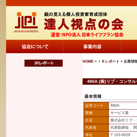
HOME
>
ＩＲレポート
> 企業情
480A (株)リブ・コンサ
証券コード
480A
業種
サービス業
社名
株式会社リブ・
代表者
代表取締役 関
本社
〒103-6029