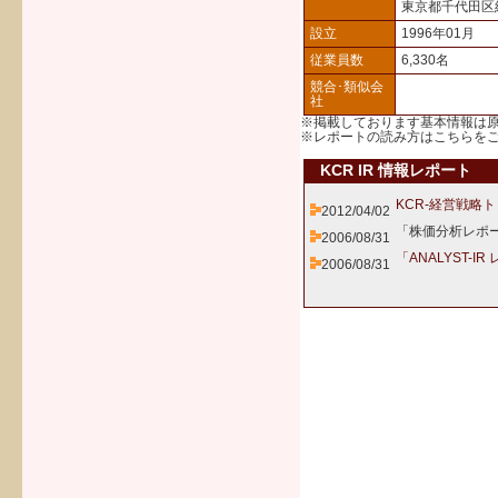
東京都千代田区
設立
1996年01月
従業員数
6,330名
競合･類似会
社
※掲載しております基本情報は
※レポートの読み方は
こちら
を
KCR IR 情報レポート
KCR-経営戦略
2012/04/02
「株価分析レポー
2006/08/31
「ANALYST-I
2006/08/31