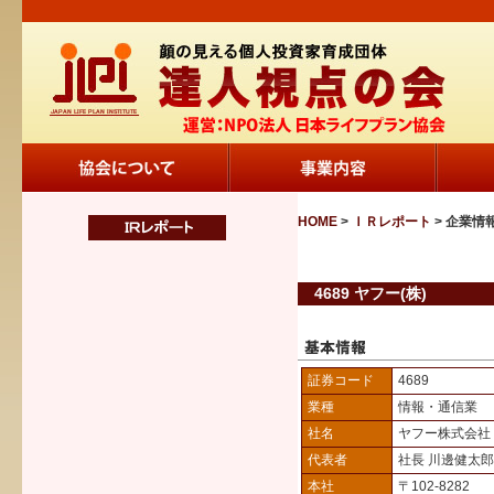
HOME
>
ＩＲレポート
> 企業情
4689 ヤフー(株)
証券コード
4689
業種
情報・通信業
社名
ヤフー株式会社
代表者
社長 川邊健太郎
本社
〒102-8282