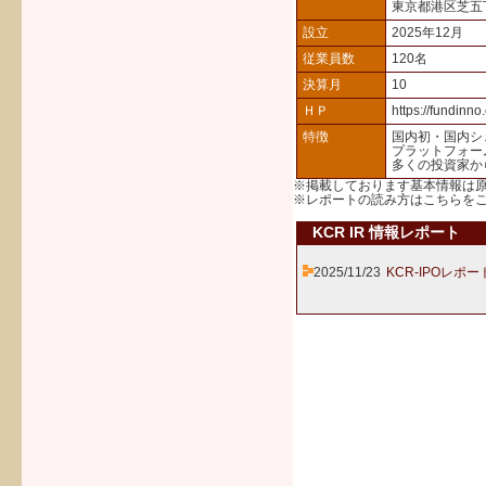
東京都港区芝五
設立
2025年12月
従業員数
120名
決算月
10
ＨＰ
https://fundinno
特徴
国内初・国内シ
プラットフォー
多くの投資家か
※掲載しております基本情報は
※レポートの読み方は
こちら
を
KCR IR 情報レポート
2025/11/23
KCR-IPOレポー