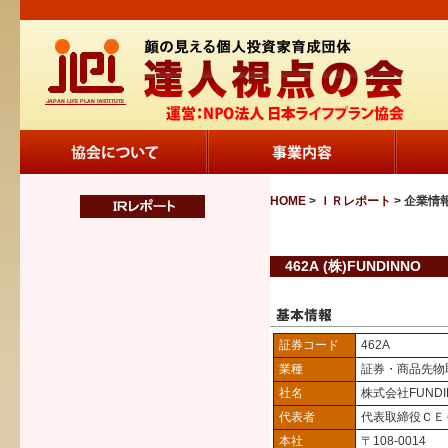
HOME
>
ＩＲレポート
> 企業情
462A (株)FUNDINNO
証券コード
462A
業種
証券・商品先物
社名
株式会社FUNDI
代表者
代表取締役Ｃ
本社
〒108-0014