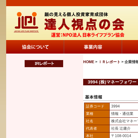
HOME
>
ＩＲレポート
> 企業情
3994 (株)マネーフォワー
証券コード
3994
業種
情報・通信業
社名
株式会社マネー
代表者
社長 辻庸介
本社
〒108-0014