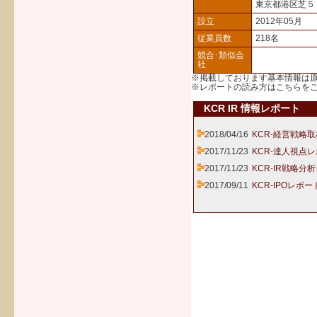
東京都港区芝５
設立
2012年05月
従業員数
218名
競合･類似会
社
※掲載しております基本情報は
※レポートの読み方は
こちら
を
KCR IR 情報レポート
2018/04/16
KCR-経営戦略
2017/11/23
KCR-達人視点レ
2017/11/23
KCR-IR戦略分
2017/09/11
KCR-IPOレポー