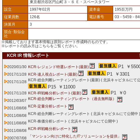
東京都渋谷区円山町３－６ Ｅ・スペースタワー
設立
1997年02月
資本金
195百万円
従業員数
126名
電話番号
03－5459－84
決算月
3
競合･類似会
社
※掲載しております基本情報は原則レポート作成時のものです。
※レポートの読み方は
こちら
をご覧ください。
KCR IR 情報レポート
P1 ￥550
2020/01/30
KCR-レジェンド特選レポート(最新)
P1 ￥3301
2017/11/28
KCR-達人視点レポート(最新)
KCR-総合判断レーティングレポート(最新) (
北浜キャピタルにて
2017/11/28
P15 ￥11000
P1 ￥0
2017/11/28
KCR-IR戦略分析レポート(最新)
KCR-総合判断レーティングレポート（過去無料版）
2012/03/07
KCR-定量分析レポート
2011/08/08
KCR-総合判断レーティングレポート (
北浜キャピタルにて公開中
2011/08/08
KCR-株価分析レポート (
北浜キャピタルにて公開中
)
2011/08/08
KCR-IR戦略分析レポート
2011/08/08
「マンション向けに特化したITソリューションを提供」
2007/07/08