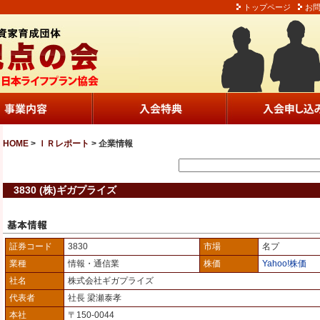
トップページ
お
HOME
>
ＩＲレポート
> 企業情報
3830 (株)ギガプライズ
証券コード
3830
市場
名プ
業種
情報・通信業
株価
Yahoo!株価
社名
株式会社ギガプライズ
代表者
社長 梁瀬泰孝
本社
〒150-0044