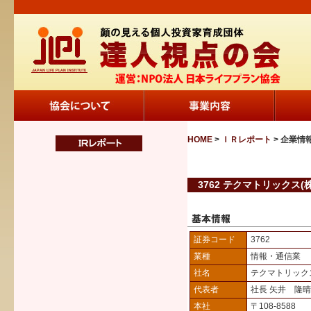
HOME
>
ＩＲレポート
> 企業情
3762 テクマトリックス(株
証券コード
3762
業種
情報・通信業
社名
テクマトリック
代表者
社長 矢井 隆晴
本社
〒108-8588