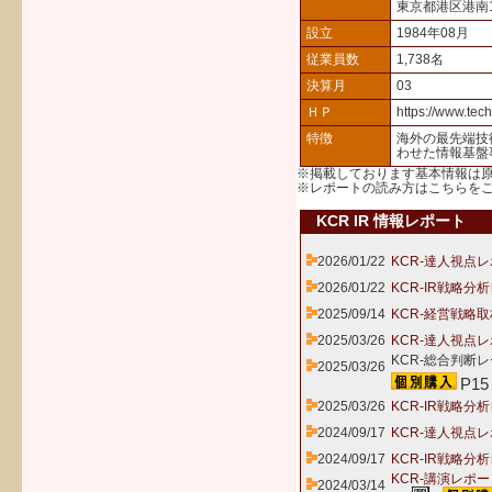
東京都港区港南1
設立
1984年08月
従業員数
1,738名
決算月
03
ＨＰ
https://www.tech
特徴
海外の最先端技
わせた情報基盤
※掲載しております基本情報は
※レポートの読み方は
こちら
を
KCR IR 情報レポート
2026/01/22
KCR-達人視点レ
2026/01/22
KCR-IR戦略分
2025/09/14
KCR-経営戦略取
2025/03/26
KCR-達人視点レ
KCR-総合判断レ
2025/03/26
P15
2025/03/26
KCR-IR戦略分
2024/09/17
KCR-達人視点レ
2024/09/17
KCR-IR戦略分
KCR-講演レポ
2024/03/14