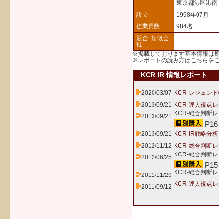
東京都港区港南
設立
1998年07月
従業員数
984名
競合･類似会
社
※掲載しております基本情報は
※レポートの読み方は
こちら
を
KCR IR 情報レポート
2020/03/07
KCR-レジェンド
2013/09/21
KCR-達人視点レ
KCR-総合判断レ
2013/09/21
P16
2013/09/21
KCR-IR戦略分
2012/11/12
KCR-総合判断
KCR-総合判断レ
2012/06/25
P15
KCR-総合判断
2011/11/29
KCR-達人視点
2011/09/12