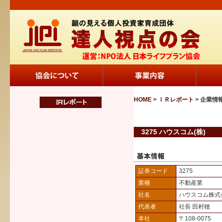
HOME
>
ＩＲレポート
> 企業情
3275 ハウスコム(株)
証券コード
3275
業種
不動産業
社名
ハウスコム株式
代表者
社長 田村穂
本社
〒108-0075