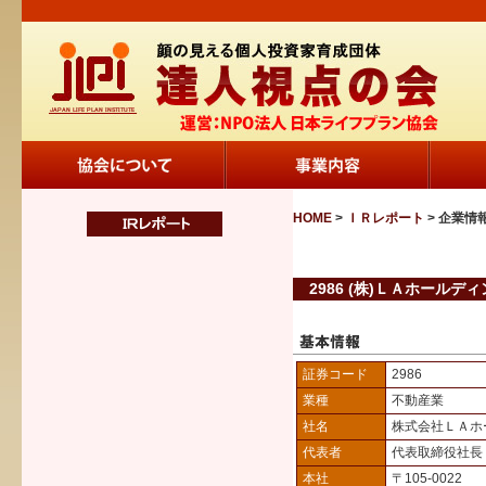
HOME
>
ＩＲレポート
> 企業情
2986 (株)ＬＡホールデ
証券コード
2986
業種
不動産業
社名
株式会社ＬＡホ
代表者
代表取締役社
本社
〒105-0022