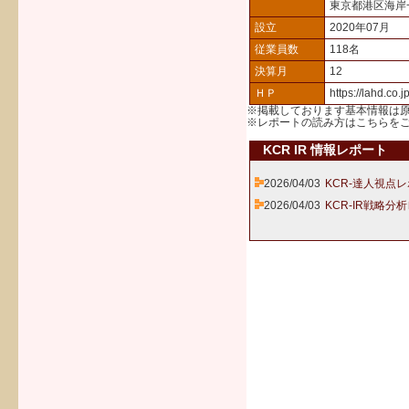
東京都港区海岸
設立
2020年07月
従業員数
118名
決算月
12
ＨＰ
https://lahd.co.jp
※掲載しております基本情報は
※レポートの読み方は
こちら
を
KCR IR 情報レポート
2026/04/03
KCR-達人視点レ
2026/04/03
KCR-IR戦略分