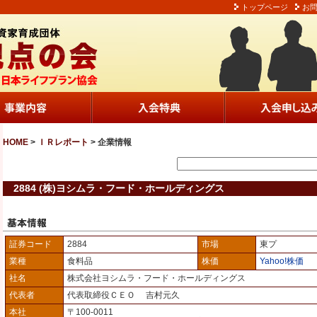
トップページ
お
HOME
>
ＩＲレポート
> 企業情報
2884 (株)ヨシムラ・フード・ホールディングス
証券コード
2884
市場
東プ
業種
食料品
株価
Yahoo!株価
社名
株式会社ヨシムラ・フード・ホールディングス
代表者
代表取締役ＣＥＯ 吉村元久
本社
〒100-0011