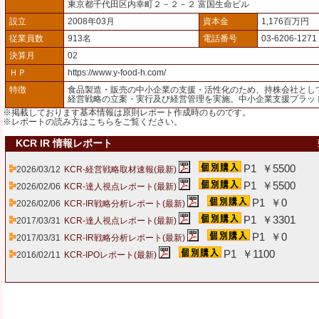
東京都千代田区内幸町２－２－２ 富国生命ビル
設立
2008年03月
資本金
1,176百万円
従業員数
913名
電話番号
03-6206-1271
決算月
02
ＨＰ
https://www.y-food-h.com/
特徴
食品製造・販売の中小企業の支援・活性化のため、持株会社とし
経営戦略の立案・実行及び経営管理を実施。中小企業支援プラッ
※掲載しております基本情報は原則レポート作成時のものです。
※レポートの読み方は
こちら
をご覧ください。
KCR IR 情報レポート
P1 ￥5500
2026/03/12
KCR-経営戦略取材速報(最新)
P1 ￥5500
2026/02/06
KCR-達人視点レポート(最新)
P1 ￥0
2026/02/06
KCR-IR戦略分析レポート(最新)
P1 ￥3301
2017/03/31
KCR-達人視点レポート(最新)
P1 ￥0
2017/03/31
KCR-IR戦略分析レポート(最新)
P1 ￥1100
2016/02/11
KCR-IPOレポート(最新)