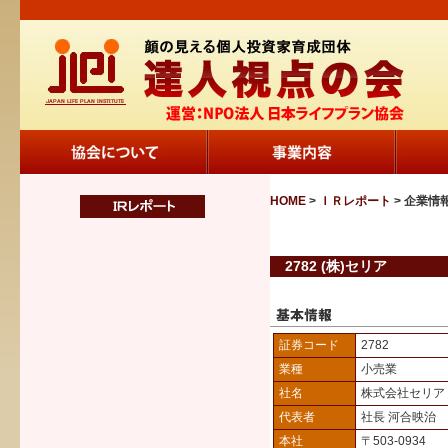
HOME
>
ＩＲレポート
> 企業情
2782 (株)セリア
証券コード
2782
業種
小売業
社名
株式会社セリア
代表者
社長 河合映治
本社
〒503-0934