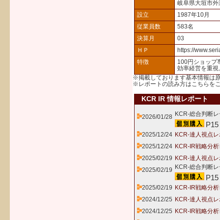
岐阜県大垣市外
設立
1987年10月
従業員数
583名
決算月
03
ＨＰ
https://www.ser
特徴
100円ショッ
効率経営を重視
※掲載しております基本情報は
※レポートの読み方は
こちら
を
KCR IR 情報レポート
KCR-総合判断レ
2026/01/28
P15
2025/12/24
KCR-達人視点レ
2025/12/24
KCR-IR戦略分
2025/02/19
KCR-達人視点レ
KCR-総合判断レ
2025/02/19
P15
2025/02/19
KCR-IR戦略分
2024/12/25
KCR-達人視点レ
2024/12/25
KCR-IR戦略分