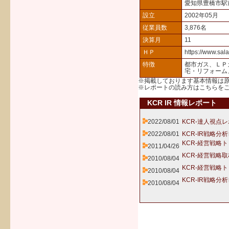
愛知県豊橋市駅
設立
2002年05月
従業員数
3,876名
決算月
11
ＨＰ
https://www.sala
特徴
都市ガス、ＬＰ
宅・リフォーム
※掲載しております基本情報は
※レポートの読み方は
こちら
を
KCR IR 情報レポート
2022/08/01
KCR-達人視点レ
2022/08/01
KCR-IR戦略分
KCR-経営戦略
2011/04/26
KCR-経営戦略
2010/08/04
KCR-経営戦略
2010/08/04
KCR-IR戦略分
2010/08/04