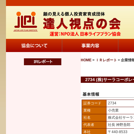
HOME
>
ＩＲレポート
> 企業情
2734 (株)サーラコーポ
証券コード
2734
業種
小売業
社名
株式会社サーラ
代表者
社長 神野吾郎
本社
〒440-8533