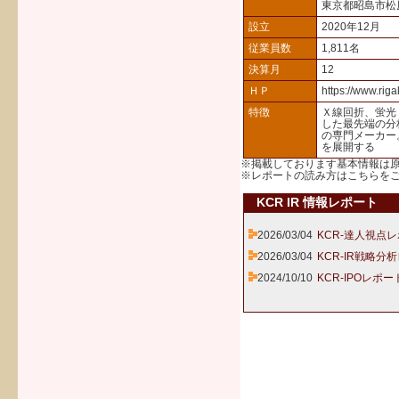
東京都昭島市松原
設立
2020年12月
従業員数
1,811名
決算月
12
ＨＰ
https://www.rig
特徴
Ｘ線回折、蛍光
した最先端の分
の専門メーカー
を展開する
※掲載しております基本情報は
※レポートの読み方は
こちら
を
KCR IR 情報レポート
2026/03/04
KCR-達人視点レ
2026/03/04
KCR-IR戦略分
2024/10/10
KCR-IPOレポー