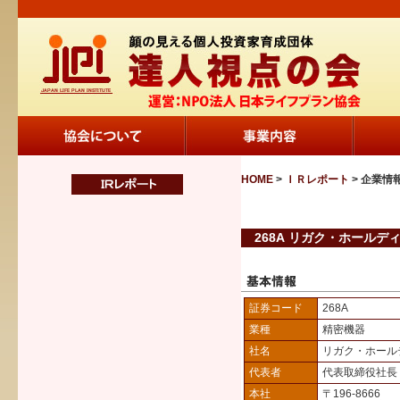
HOME
>
ＩＲレポート
> 企業情
268A リガク・ホールデ
証券コード
268A
業種
精密機器
社名
リガク・ホール
代表者
代表取締役社長
本社
〒196-8666