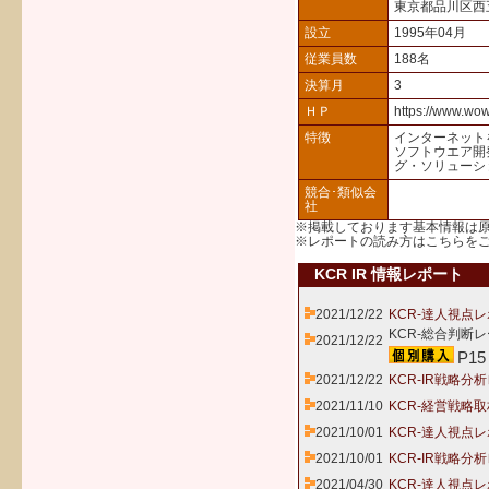
東京都品川区西
設立
1995年04月
従業員数
188名
決算月
3
ＨＰ
https://www.wow
特徴
インターネット
ソフトウエア開
グ・ソリューシ
競合･類似会
社
※掲載しております基本情報は
※レポートの読み方は
こちら
を
KCR IR 情報レポート
2021/12/22
KCR-達人視点レ
KCR-総合判断レ
2021/12/22
P15
2021/12/22
KCR-IR戦略分
2021/11/10
KCR-経営戦略取
2021/10/01
KCR-達人視点レ
2021/10/01
KCR-IR戦略分
2021/04/30
KCR-達人視点レ