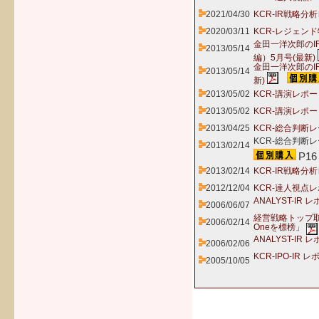
2021/04/30
KCR-IR戦略分
2020/03/11
KCR-レジェンド
金田一洋次郎の
2013/05/14
編）5月号(最新)
金田一洋次郎のI
2013/05/14
新)
2013/05/02
KCR-講演レポ
2013/05/02
KCR-講演レポー
2013/04/25
KCR-総合判断
KCR-総合判断レ
2013/02/14
P16
2013/02/14
KCR-IR戦略分
2012/12/04
KCR-達人視点レ
ANALYST-IR 
2006/06/07
経営戦略トップ取
2006/02/14
Oneを標榜」
ANALYST-IR 
2006/02/06
KCR-IPO-IR 
2005/10/05