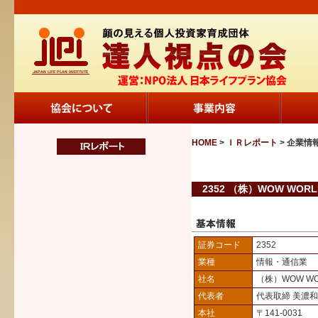
HOME
>
ＩＲレポート
> 企業情
2352 （株）WOW WORL
証券コード
2352
業種
情報・通信業
社名
（株）WOW W
代表者
代表取締 美濃
本社
〒141-0031