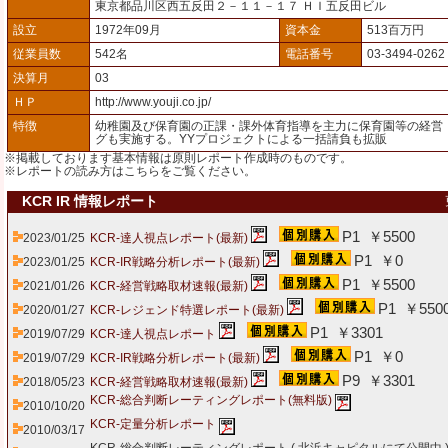
東京都品川区西五反田２－１１－１７ ＨＩ五反田ビル
設立
1972年09月
資本金
513百万円
従業員数
542名
電話番号
03-3494-0262
決算月
03
ＨＰ
http://www.youji.co.jp/
特徴
幼稚園及び保育園の正課・課外体育指導を主力に保育園等の経営
グも実施する。YYプロジェクトによる一括請負も拡販
※掲載しております基本情報は原則レポート作成時のものです。
※レポートの読み方は
こちら
をご覧ください。
KCR IR 情報レポート
P1 ￥5500
2023/01/25
KCR-達人視点レポート(最新)
P1 ￥0
2023/01/25
KCR-IR戦略分析レポート(最新)
P1 ￥5500
2021/01/26
KCR-経営戦略取材速報(最新)
P1 ￥550
2020/01/27
KCR-レジェンド特選レポート(最新)
P1 ￥3301
2019/07/29
KCR-達人視点レポート
P1 ￥0
2019/07/29
KCR-IR戦略分析レポート(最新)
P9 ￥3301
2018/05/23
KCR-経営戦略取材速報(最新)
KCR-総合判断レーティングレポート(無料版)
2010/10/20
KCR-定量分析レポート
2010/03/17