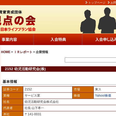
トップページ
お
HOME
>
ＩＲレポート
> 企業情報
2152 幼児活動研究会(株)
証券コード
2152
市場
東ス
業種
サービス業
株価
Yahoo!株価
社名
幼児活動研究会株式会社
代表者
社長 山下孝一
本社
〒141-0031